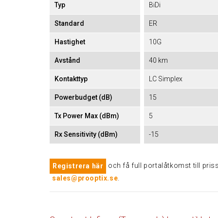
Typ
BiDi
Standard
ER
Hastighet
10G
Avstånd
40 km
Kontakttyp
LC Simplex
Powerbudget (dB)
15
Tx Power Max (dBm)
5
Rx Sensitivity (dBm)
-15
och få full portalåtkomst till pr
Registrera här
sales@prooptix.se
.