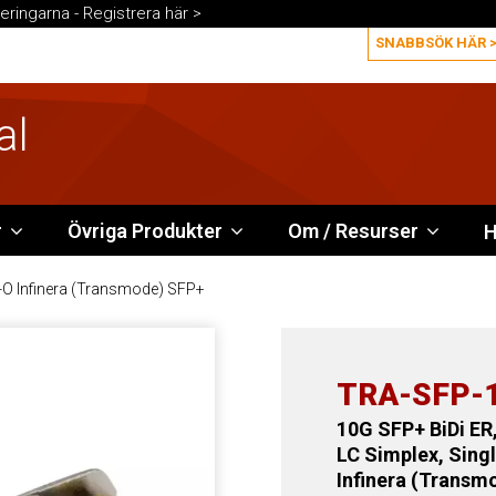
eringarna -
Registrera här >
al
r
Övriga Produkter
Om / Resurser
H
O Infinera (Transmode) SFP+
TRA-SFP-
10G SFP+ BiDi ER
LC Simplex, Sin
Infinera (Transm