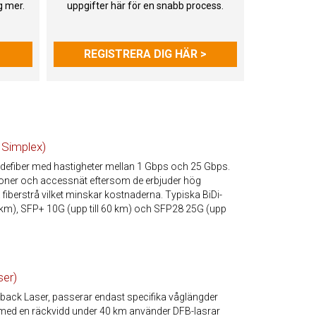
g mer.
uppgifter här för en snabb process.
REGISTRERA DIG HÄR >
 Simplex)
defiber med hastigheter mellan 1 Gbps och 25 Gbps.
ioner och accessnät eftersom de erbjuder hög
fiberstrå vilket minskar kostnaderna. Typiska BiDi-
0 km), SFP+ 10G (upp till 60 km) och SFP28 25G (upp
ser)
dback Laser, passerar endast specifika våglängder
 med en räckvidd under 40 km använder DFB-lasrar