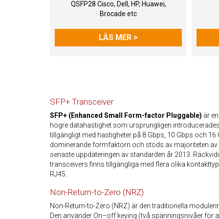
QSFP28 Cisco, Dell, HP, Huawei,
Brocade etc
LÄS MER >
SFP+ Transceiver
SFP+ (Enhanced Small Form-factor Pluggable)
är en
högre datahastighet som ursprungligen introducerades
tillgängligt med hastigheter på 8 Gbps, 10 Gbps och 16
dominerande formfaktorn och stöds av majoriteten av a
senaste uppdateringen av standarden år 2013. Räckvidd
transceivers finns tillgängliga med flera olika kontakt
RJ45.
Non-Return-to-Zero (NRZ)
Non-Return-to-Zero (NRZ) är den traditionella moduler
Den använder On–off keying (två spänningsnivåer för att 