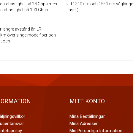
n datahastighet på 28 Gbps men
vid
1310 nm
och
1550 nm
våglängd
atahastighet på 100 Gbps.
Laser).
r längre avstånd än LR-
0 km över singelmode-fiber och
ät och
.
FORMATION
MITT KONTO
ljningsvillkor
Mina Beställningar
ucentansvar
Mina Adresser
ritetspolicy
Min Personliga Information