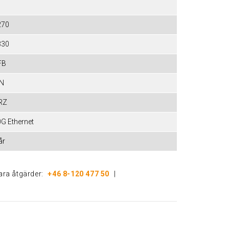
270
330
FB
IN
RZ
G Ethernet
år
bara åtgärder:
+46 8-120 477 50
|