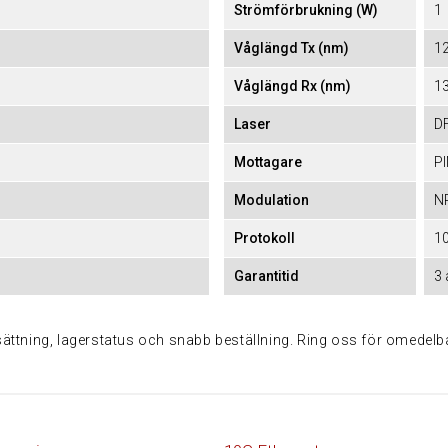
Strömförbrukning (W)
1
Våglängd Tx (nm)
1
Våglängd Rx (nm)
1
Laser
D
Mottagare
P
Modulation
N
Protokoll
10
Garantitid
3 
issättning, lagerstatus och snabb beställning. Ring oss för omedel