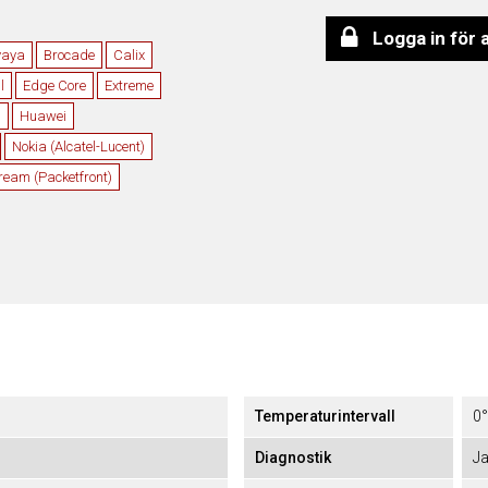
Logga in för 
vaya
Brocade
Calix
l
Edge Core
Extreme
)
Huawei
Nokia (Alcatel-Lucent)
eam (Packetfront)
Temperaturintervall
0°
Diagnostik
J