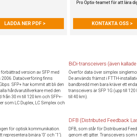
Pro Optix-teamet för att lära di
LADDA NER PDF >
KONTAKTA OSS >
BiDi-transceivers (även kallade
 förbättrad version av SFP med
Överför data över simplex singlemo
 2006. Dataöverföring finns
De används främst i FTTH-installat
 Gbps. SFP+ har kommit att bli den
bandbredd men bara kräver ett enda 
lla hårdvarutillverkare med den
transceivers är SFP 1G (upp till 12
 från 30 m till 120 km och SFP+-
till 40 km).
typer som LC Duplex, LC Simplex och
DFB (Distributed Feedback La
ingen för optisk kommunikation.
DFB, som står för Distribuerad Fee
representera binära '0' och '1').
genom ett gitter. Transceivers som