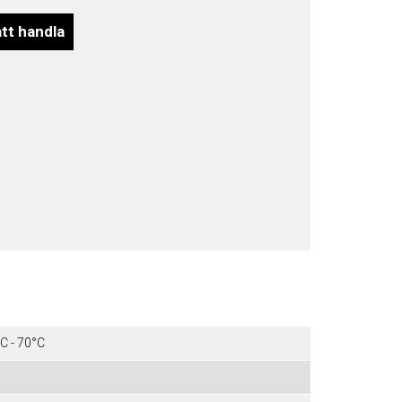
att handla
C - 70°C
a