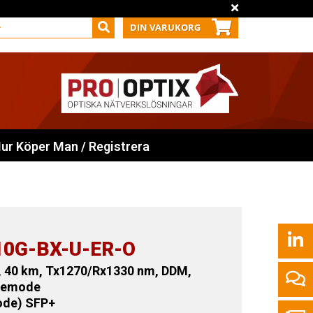
DIN VARUKORG
ur Köper Man / Registrera
10G-BX-U-ER-O
, 40 km, Tx1270/Rx1330 nm, DDM,
glemode
ode) SFP+