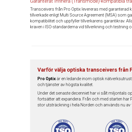
Garanterat Infinera (Transmode)-kompatibla tr
Transceivers från Pro Optix levereras med garanterad k
tillverkade enligt Multi Source Agreement (MSA) som gar
kompatibilitet och uppfyller tillverkarens garantikrav. Al
kraven i ISO-standarderna vid tillverkning och testning oc
Varför välja optiska transceivers från 
Pro Optix
är en ledande inom optisk nätverksutrust
och tjänster av högsta kvalitet.
Under det senaste decenniet har vi sålt miljontals o
fortsätter att expandera. Från och med starten har 
stor utsträckning i hela Norden och används nu av f