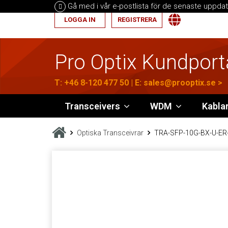
Gå med i vår e-postlista för de senaste uppdat
LOGGA IN
REGISTRERA
Pro Optix Kundport
T:
+46 8-120 477 50
| E:
sales@prooptix.se
>
Transceivers
WDM
Kabla
Optiska Transceivrar
TRA-SFP-10G-BX-U-ER-