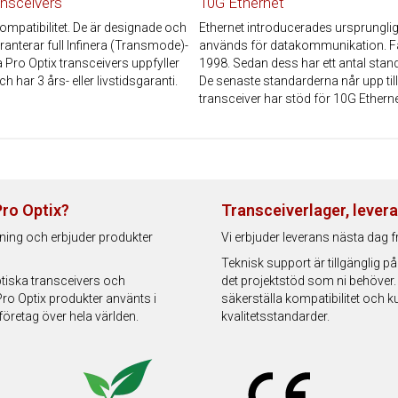
ansceivers
10G Ethernet
ompatibilitet. De är designade och
Ethernet introducerades ursprunglig
anterar full Infinera (Transmode)-
används för datakommunikation. Fas
la Pro Optix transceivers uppfyller
1998. Sedan dess har ett antal stan
h har 3 års- eller livstidsgaranti.
De senaste standarderna når upp til
transceiver har stöd för 10G Ethern
Pro Optix?
Transceiverlager, levera
ning och erbjuder produkter
Vi erbjuder leverans nästa dag 
Teknisk support är tillgänglig 
ptiska transceivers och
det projektstöd som ni behöver.
Pro Optix produkter använts i
säkerställa kompatibilitet och ku
öretag över hela världen.
kvalitetsstandarder.