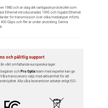
en 1980 och är idag det vanligaste protokollet som
t Ethernet introducerades 1995 och Gigabit Ethernet
darder för transmission över olika mediatyper införts.
l 400 Gbps och fler är under utveckling. Denna
et.
ns och pålitlig support
från vårt omfattande europeiska lager.
på begäran och
Pro Optix
team med experter kan ge
 Våra transceivers väljs med aktsamhet för att
ndnöjdhet. Alla våra leverantörer arbetar enligt ISO-