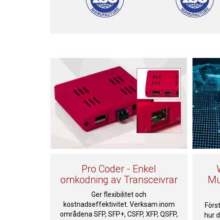
Pro Coder - Enkel
omkodning av Transceivrar
Mu
Ger flexibilitet och
kostnadseffektivitet. Verksam inom
Förs
områdena SFP, SFP+, CSFP, XFP, QSFP,
hur d