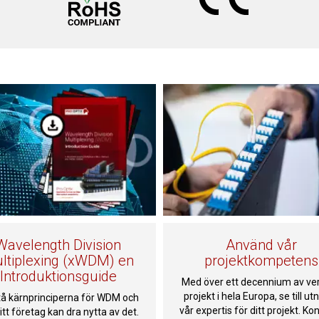
Wavelength Division
Använd vår
ltiplexing (xWDM) en
projektkompetens
Introduktionsguide
Med över ett decennium av ver
projekt i hela Europa, se till utn
tå kärnprinciperna för WDM och
vår expertis för ditt projekt. Ko
itt företag kan dra nytta av det.