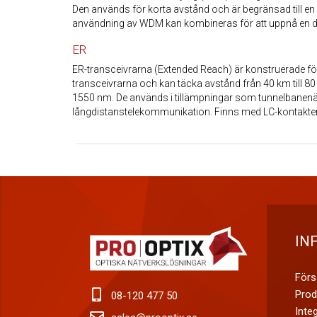
Den används för korta avstånd och är begränsad till e
användning av WDM kan kombineras för att uppnå en d
ER
ER-transceivrarna (Extended Reach) är konstruerade fö
transceivrarna och kan täcka avstånd från 40 km till 8
1550 nm. De används i tillämpningar som tunnelbanen
långdistanstelekommunikation. Finns med LC-kontakter
IN
Försä
Prod
08-120 477 50
Integ