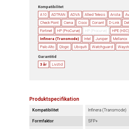
Kompatibilitet
A10
ADTRAN
ADVA
Allied Telesis
Arista
A
Check Point
Ciena
Cisco
Coriant
D-Link
Del
Fortinet
HP (ProCurve)
HP (Procurve)
HPE (H3C
Infinera (Transmode)
Intel
Juniper
Mellanox
Palo Alto
Qlogic
Ubiquiti
Watchguard
Waystr
Garantitid
3 år
Livstid
Produktspecifikation
Kompatibilitet
Infinera (Transmode)
Formfaktor
SFP+