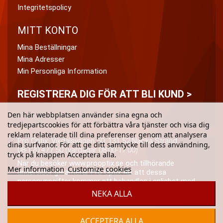
Integritetspolicy
MITT KONTO
Mina Beställningar
Mina Adresser
Min Personliga Information
REGISTRERA DIG FÖR ATT BLI KUND >
Den här webbplatsen använder sina egna och
tredjepartscookies för att förbättra våra tjänster och visa dig
reklam relaterade till dina preferenser genom att analysera
Pro Optix, Vikdalsvägen 50, 131 52 Nacka Strand
dina surfvanor. För att ge ditt samtycke till dess användning,
08-120 477 50 (vardagar 08:00-17:00)
tryck på knappen Acceptera alla.
När du besöker www.prooptix.se och tillhörande
Mer information
Customize cookies
undersidor garanterar Pro Optix AB att dessa
personuppgifter kommer att behandlas i enlighet med
(då och då) tillämplig dataskyddslagstiftning och Pro
NEKA ALLA
Optix AB:s integritetspolicy.
ACCEPTERA ALLA