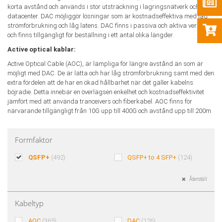
korta avstånd och används i stor utsträckning i lagringsnätverk och
datacenter. DAC möjliggör lösningar som är kostnadseffektiva med låg
strömförbrukning och låg latens. DAC finns i passiva och aktiva versioner
och finns tillgängligt för beställning i ett antal olika längder.
Active optical kablar:
Active Optical Cable (AOC), är lämpliga för längre avstånd än som är
möjligt med DAC. De är lätta och har låg strömförbrukning samt med den
extra fördelen att de har en ökad hållbarhet när det gäller kabelns
böjradie. Detta innebär en överlägsen enkelhet och kostnadseffektivitet
jämfört med att använda tranceivers och fiberkabel. AOC finns för
närvarande tillgängligt från 10G upp till 400G och avstånd upp till 200m.
Formfaktor
QSFP+
(492)
QSFP+ to 4 SFP+
(124)
Återställ
Kabeltyp
AOC
(365)
DAC
(126)