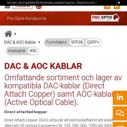
Gå med i vår e-postlista för de senaste uppdateringarna -
Registrera här >
LOGGA IN
Pro Optix Kundportal
DAC & AOC Kablar
Formfaktor
SFP28
QSFP+
Hastighet
40G
DAC & AOC KABLAR
Omfattande sortiment och lager av
kompatibla DAC-kablar (Direct
Attach Copper) samt AOC-kablar
(Active Optical Cable).
Direct attached koppar:
Direct Attach Copper (DAC), erbjuder ett kostnadseffektivt och enkelt
alternativ till vanliga transceivers för 10G, 25G, 40G, 100G och 400G på