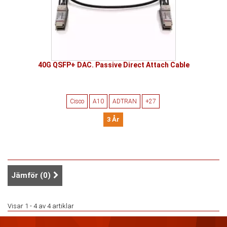
40G QSFP+ DAC. Passive Direct Attach Cable
Cisco
A10
ADTRAN
+27
3 År
Jämför (
0
)
Visar 1 - 4 av 4 artiklar