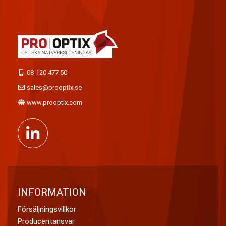
08-120 477 50
sales@prooptix.se
www.prooptix.com
INFORMATION
Försäljningsvillkor
Producentansvar