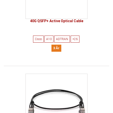
40G QSFP+ Active Optical Cable
Cisco
A10
ADTRAN
+26
3 År