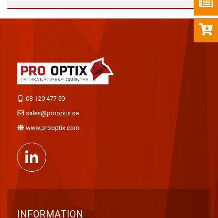
08-120 477 50
sales@prooptix.se
www.prooptix.com
INFORMATION