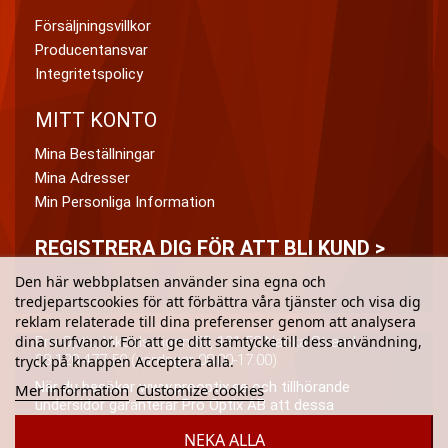
Försäljningsvillkor
Producentansvar
Integritetspolicy
MITT KONTO
Mina Beställningar
Mina Adresser
Min Personliga Information
REGISTRERA DIG FÖR ATT BLI KUND >
Den här webbplatsen använder sina egna och
tredjepartscookies för att förbättra våra tjänster och visa dig
reklam relaterade till dina preferenser genom att analysera
dina surfvanor. För att ge ditt samtycke till dess användning,
Pro Optix, Vikdalsvägen 50, 131 52 Nacka Strand
08-120 477 50 (vardagar 08:00-17:00)
tryck på knappen Acceptera alla.
När du besöker www.prooptix.se och tillhörande
Mer information
Customize cookies
undersidor garanterar Pro Optix AB att dessa
personuppgifter kommer att behandlas i enlighet med
NEKA ALLA
(då och då) tillämplig dataskyddslagstiftning och Pro