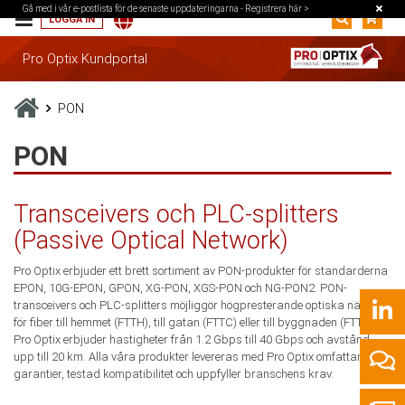
Gå med i vår e-postlista för de senaste uppdateringarna -
Registrera här >
LOGGA IN
Pro Optix Kundportal
PON
PON
Transceivers och PLC-splitters
(Passive Optical Network)
Pro Optix erbjuder ett brett sortiment av PON-produkter för standarderna
EPON, 10G-EPON, GPON, XG-PON, XGS-PON och NG-PON2. PON-
transceivers och PLC-splitters möjliggör högpresterande optiska nätverk
för fiber till hemmet (FTTH), till gatan (FTTC) eller till byggnaden (FTTB).
Pro Optix erbjuder hastigheter från 1.2 Gbps till 40 Gbps och avstånd
upp till 20 km. Alla våra produkter levereras med Pro Optix omfattande
garantier, testad kompatibilitet och uppfyller branschens krav.