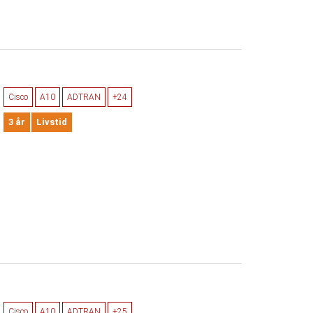
Cisco
A10
ADTRAN
+24
3 år
Livstid
Cisco
A10
ADTRAN
+25