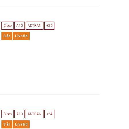
Cisco
A10
ADTRAN
+26
3 år
Livstid
Cisco
A10
ADTRAN
+24
3 år
Livstid