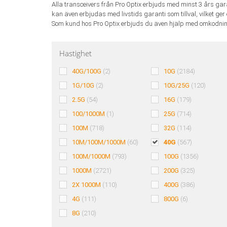
Alla transceivers från Pro Optix erbjuds med minst 3 års gar
kan även erbjudas med livstids garanti som tillval, vilket ger 
Som kund hos Pro Optix erbjuds du även hjälp med omkodning
Hastighet
40G/100G
(2)
10G
(2184)
1G/10G
(2)
10G/25G
(120)
2.5G
(54)
16G
(179)
100/1000M
(1)
25G
(714)
100M
(718)
32G
(114)
10M/100M/1000M
(60)
40G
(567)
100M/1000M
(793)
100G
(1356)
1000M
(2721)
200G
(325)
2X 1000M
(110)
400G
(386)
4G
(111)
800G
(6)
8G
(210)