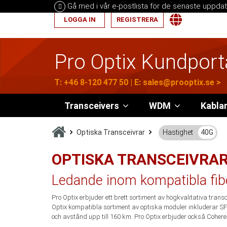
Gå med i vår e-postlista för de senaste uppdat
LOGGA IN
REGISTRERA
Pro Optix Kundport
T:
+46 8-120 477 50
| E:
sales@prooptix.se
>
Transceivers
WDM
Kabla
Optiska Transceivrar
Hastighet
40G
OPTISKA TRANSCEIVRA
Ledande inom kompatibla fibe
Pro Optix erbjuder ett brett sortiment av högkvalitativa tran
Optix kompatibla sortiment av optiska moduler inkluderar S
och avstånd upp till 160 km. Pro Optix erbjuder också Coher