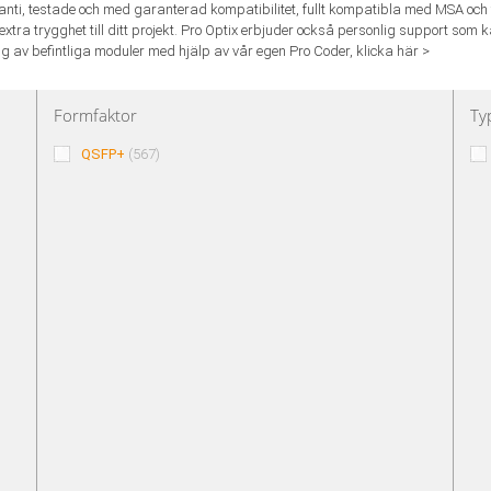
anti, testade och med garanterad kompatibilitet, fullt kompatibla med MSA och t
extra trygghet till ditt projekt. Pro Optix erbjuder också personlig support som k
 av befintliga moduler med hjälp av vår egen Pro Coder,
klicka här >
Formfaktor
Ty
QSFP+
(567)