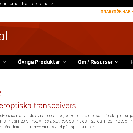
eringarna -
Registrera här >
al
r
Övriga Produkter
Om / Resurser
H
R
roptiska transceivers
sceivers som används av nätoperatörer, telekomoperatörer samt företag och organi
FP, SFP+, SFP28, SFP56, XFP, X2, XENPAK, QSFP+, QSFP28, OSFP, QSFP-DD, CFP, 
ent långdistansoptik med en räckvidd på upp till 2000km.