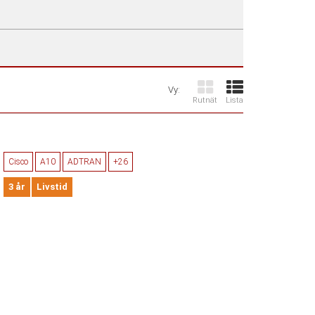
Vy:
Rutnät
Lista
Cisco
A10
ADTRAN
+26
3 år
Livstid