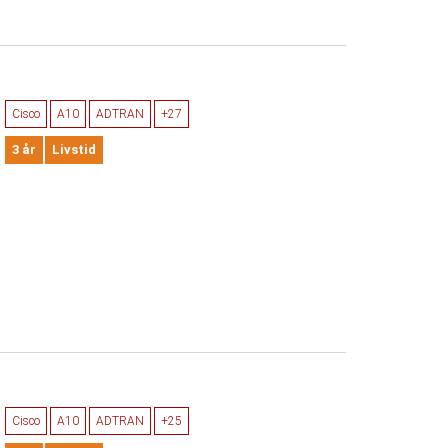
Cisco
A10
ADTRAN
+27
3 år
Livstid
Cisco
A10
ADTRAN
+25