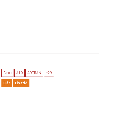
Cisco
A10
ADTRAN
+29
3 år
Livstid