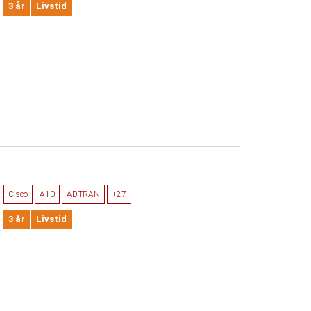
3 år
Livstid
Cisco
A10
ADTRAN
+27
3 år
Livstid