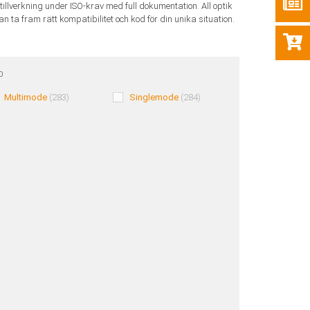
illverkning under ISO-krav med full dokumentation. All optik
an ta fram rätt kompatibilitet och kod för din unika situation.
p
Multimode
(283)
Singlemode
(284)