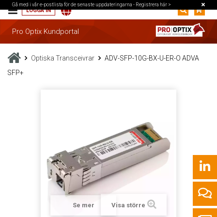
Gå med i vår e-postlista för de senaste uppdateringarna -
Registrera här >
LOGGA IN
Pro Optix Kundportal
Optiska Transceivrar
ADV-SFP-10G-BX-U-ER-O ADVA
SFP+
Se mer
Visa större