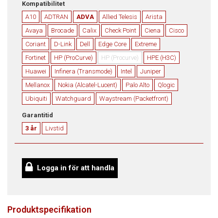
Kompatibilitet
A10
ADTRAN
ADVA
Allied Telesis
Arista
Avaya
Brocade
Calix
Check Point
Ciena
Cisco
Coriant
D-Link
Dell
Edge Core
Extreme
Fortinet
HP (ProCurve)
HP (Procurve)
HPE (H3C)
Huawei
Infinera (Transmode)
Intel
Juniper
Mellanox
Nokia (Alcatel-Lucent)
Palo Alto
Qlogic
Ubiquiti
Watchguard
Waystream (Packetfront)
Garantitid
3 år
Livstid
Logga in för att handla
Produktspecifikation