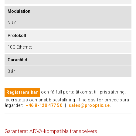
Modulation
NRZ
Protokoll
10G Ethernet
Garantitid
3 år
och få full portalåtkomst till prissättning,
Registrera här
lagerstatus och snabb beställning. Ring oss för omedelbara
åtgärder:
+46 8-120 477 50
|
sales@prooptix.se
.
Garanterat ADVA-kompatibla transceivers