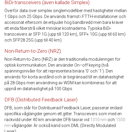
BiDi-transceivers (även kallade Simplex)
Överför data över simplex singlemodefiber med hastigheter mellan
1 Gbps och 25 Gbps. De används främst i FTTH-installationer och
accessnät eftersom de erbjuder hög bandbredd men bara kräver
ett enda fiberstrå vilket minskar kostnaderna. Typiska BiDi-
transceivers är SFP 1G (upp till 120 km), SFP+ 10G (upp till 60 km)
och SFP28 25G (upp till 40 km).
Non-Return-to-Zero (NRZ)
Non-Return-to-Zero (NRZ) är den traditionella moduleringen för
optisk kommunikation. Den använder On–off keying (två
spänningsnivåer för att representera binära '0' och '1'). Den
används för korta avstånd och är begränsad till en datahastighet
på 28 Gbps men användning av WDM kan kombineras för att
uppnå en datahastighet på 100 Gbps.
DFB (Distributed Feedback Laser)
DFB, som står för Distribuerad Feedback Laser, passerar endast
specifika våglängder genom ett gitter. Transceivers som med en
räckvidd under 40 km använder DFB-lasrar vid
1310 nm
och
1550
nm
våglängder. Är också känd som DML (Directly Modulated
Laser).