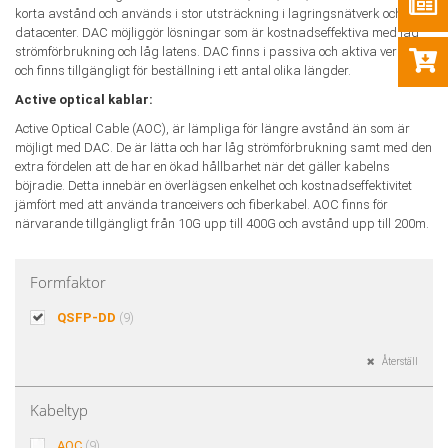
korta avstånd och används i stor utsträckning i lagringsnätverk och
datacenter. DAC möjliggör lösningar som är kostnadseffektiva med låg
strömförbrukning och låg latens. DAC finns i passiva och aktiva versioner
och finns tillgängligt för beställning i ett antal olika längder.
Active optical kablar:
Active Optical Cable (AOC), är lämpliga för längre avstånd än som är
möjligt med DAC. De är lätta och har låg strömförbrukning samt med den
extra fördelen att de har en ökad hållbarhet när det gäller kabelns
böjradie. Detta innebär en överlägsen enkelhet och kostnadseffektivitet
jämfört med att använda tranceivers och fiberkabel. AOC finns för
närvarande tillgängligt från 10G upp till 400G och avstånd upp till 200m.
Formfaktor
QSFP-DD
(9)
Återställ
Kabeltyp
AOC
(9)