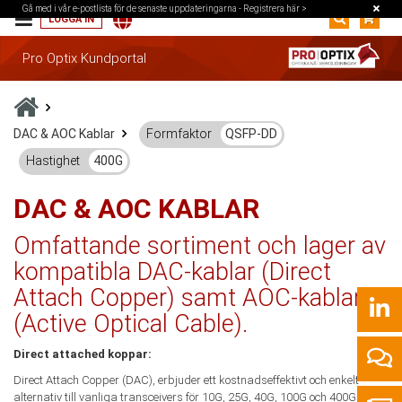
Gå med i vår e-postlista för de senaste uppdateringarna -
Registrera här >
LOGGA IN
Pro Optix Kundportal
DAC & AOC Kablar
Formfaktor
QSFP-DD
Hastighet
400G
DAC & AOC KABLAR
Omfattande sortiment och lager av
kompatibla DAC-kablar (Direct
Attach Copper) samt AOC-kablar
(Active Optical Cable).
Direct attached koppar:
Direct Attach Copper (DAC), erbjuder ett kostnadseffektivt och enkelt
alternativ till vanliga transceivers för 10G, 25G, 40G, 100G och 400G på