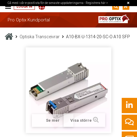
Gå med i vår e-postlista för de senaste uppdateringarna -
Registrera här >
LOGGA IN
Pro Optix Kundportal
Optiska Transceivrar
A10-BX-U-1314-20-SC-O A10 SFP
Se mer
Visa större