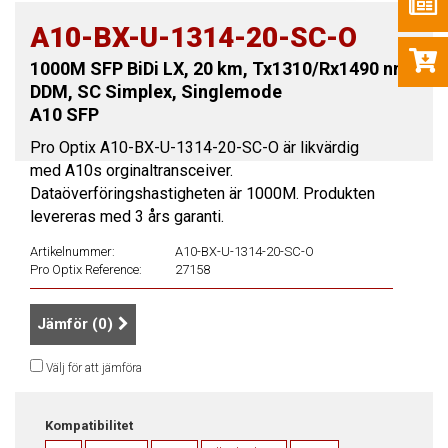
A10-BX-U-1314-20-SC-O
1000M SFP BiDi LX, 20 km, Tx1310/Rx1490 nm,
DDM, SC Simplex, Singlemode
A10 SFP
Pro Optix A10-BX-U-1314-20-SC-O är likvärdig
med A10s orginaltransceiver.
Dataöverföringshastigheten är 1000M. Produkten
levereras med 3 års garanti.
Artikelnummer:
A10-BX-U-1314-20-SC-O
Pro Optix Reference:
27158
Jämför (
0
)
Välj för att jämföra
Kompatibilitet