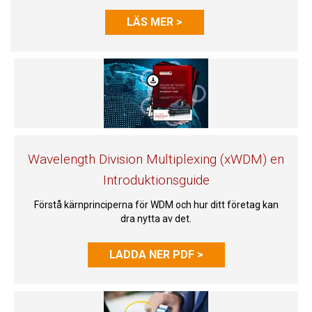
LÄS MER >
Wavelength Division Multiplexing (xWDM) en
Introduktionsguide
Förstå kärnprinciperna för WDM och hur ditt företag kan
dra nytta av det.
LADDA NER PDF >