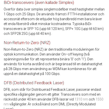
BiDi-transceivers (även kallade Simplex)
Överför data över simplex singlemodefiber med hastigheter mellan
1 Gbps och 25 Gbps. De används främst i FTTH-installationer och
accessnät eftersom de erbjuder hög bandbredd men bara kräver
ett enda fiberstrå vilket minskar kostnaderna. Typiska BiDi-
transceivers är SFP 1G (upp till 120 km), SFP+ 10G (upp till 60 km)
och SFP28 25G (upp till 40 km).
Non-Return-to-Zero (NRZ)
Non-Return-to-Zero (NRZ) är den traditionella moduleringen för
optisk kommunikation. Den använder On–off keying (två
spänningsnivåer för att representera binära '0' och '1'). Den
används för korta avstånd och är begränsad till en datahastighet
på 28 Gbps men användning av WDM kan kombineras för att
uppnå en datahastighet på 100 Gbps.
DFB (Distributed Feedback Laser)
DFB, som står för Distribuerad Feedback Laser, passerar endast
specifika våglängder genom ett gitter. Transceivers som med en
räckvidd under 40 km använder DFB-lasrar vid
1310 nm
och
1550
nm
våglängder. Är också känd som DML (Directly Modulated