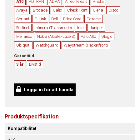
A10
ADTRAN
ADVA
Allied Telesis
Arista
Avaya
Brocade
Calix
Check Point
Ciena
Cisco
Coriant
D-Link
Dell
Edge Core
Extreme
Fortinet
Infinera (Transmode)
Intel
Juniper
Mellanox
Nokia (Alcatel-Lucent)
Palo Alto
Qlogic
Ubiquiti
Watchguard
Waystream (Packetfront)
Garantitid
3 år
Livstid
Logga in för att handla
Produktspecifikation
Kompatibilitet