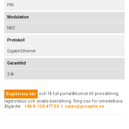
PIN
Modulation
NRZ
Protokoll
Gigabit Ethernet
Garantitid
3 år
och få full portalåtkomst till prissättning,
Registrera här
lagerstatus och snabb beställning. Ring oss för omedelbara
åtgärder:
+46 8-120 477 50
|
sales@prooptix.se
.